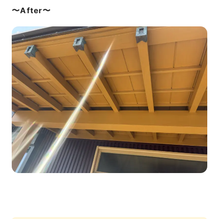
〜After〜