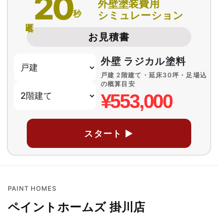
20
外壁塗装費用
秒
シミュレーション
匿名
お見積書
外壁 ラジカル塗料
戸建 2階建て・延床30坪・足場込
の概算目安
¥553,000
スタート ▶
PAINT HOMES
ペイントホームズ 掛川店