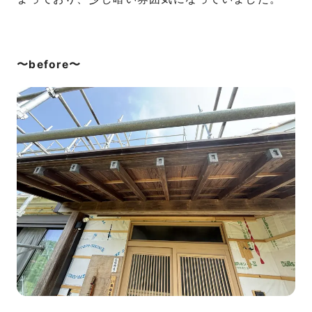
〜before〜